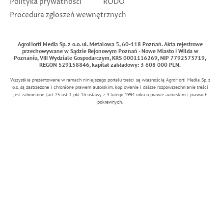
Polityka prywatności
RODO
Procedura zgłoszeń wewnętrznych
AgroHorti Media Sp. z o.o. ul. Metalowa 5, 60-118 Poznań. Akta rejestrowe
przechowywane w Sądzie Rejonowym Poznań - Nowe Miasto i Wilda w
Poznaniu, VIII Wydziale Gospodarczym, KRS 0001116269, NIP 7792573719,
REGON 529158846, kapitał zakładowy: 3 608 000 PLN.
Wszystkie prezentowane w ramach niniejszego portalu treści są własnością AgroHorti Media Sp. z
o.o, są zastrzeżone i chronione prawem autorskim, kopiowanie i dalsze rozpowszechnianie treści
jest zabronione. (art. 25 ust. 1 pkt 1b ustawy z 4 lutego 1994 roku o prawie autorskim i prawach
pokrewnych.